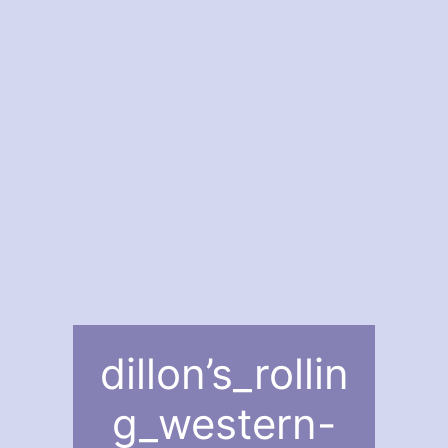
dillon’s_rollin
g_western-