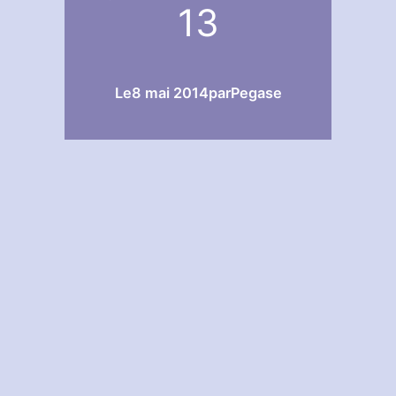
13
Le
8 mai 2014
par
Pegase