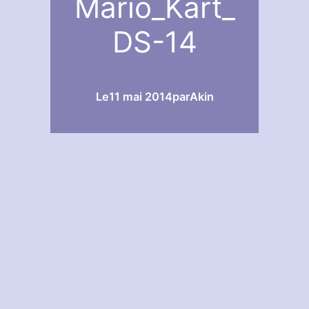
Mario_Kart_
DS-14
Le
11 mai 2014
par
Akin