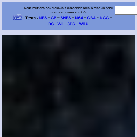
Aller
Nous mettons nos archives à disposition mais la mise en page
R
n’est pas encore corrigée
au
e
Tests :
NES
–
GB
–
SNES
–
N64
–
GBA
–
NGC
–
contenu
DS
–
Wii
–
3DS
–
Wii U
c
h
e
r
c
h
e
r