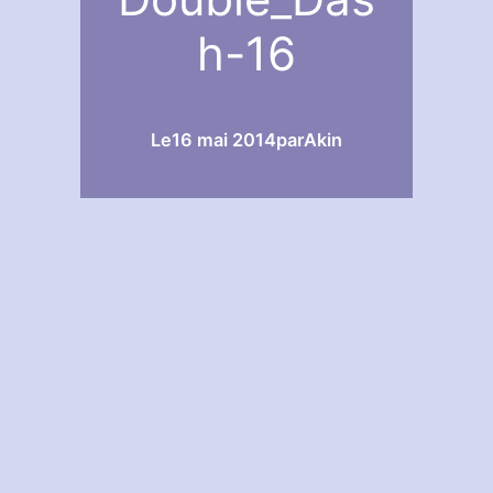
h-16
Le
16 mai 2014
par
Akin