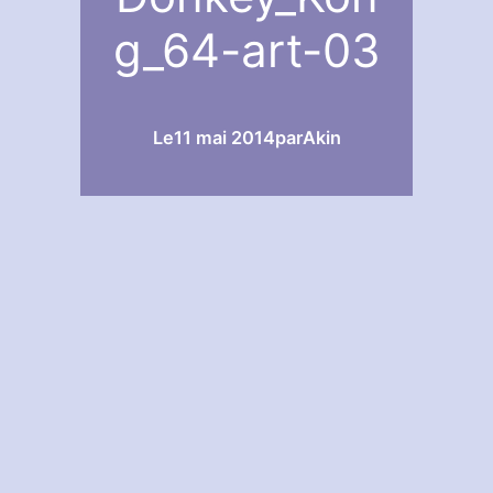
g_64-art-03
Le
11 mai 2014
par
Akin