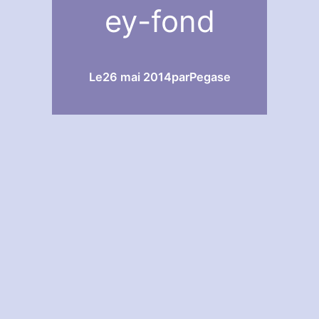
ey-fond
Le
26 mai 2014
par
Pegase