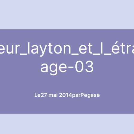
ur_layton_et_l_étr
age-03
Le
27 mai 2014
par
Pegase