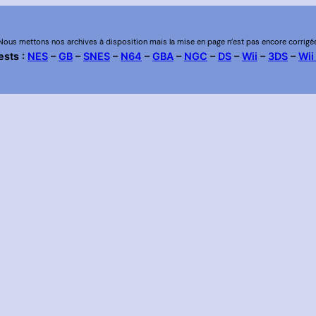
Nous mettons nos archives à disposition mais la mise en page n’est pas encore corrigé
ests :
NES
–
GB
–
SNES
–
N64
–
GBA
–
NGC
–
DS
–
Wii
–
3DS
–
Wii