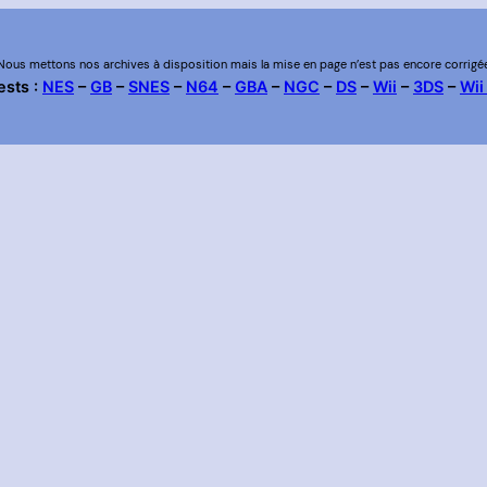
Nous mettons nos archives à disposition mais la mise en page n’est pas encore corrigé
ests :
NES
–
GB
–
SNES
–
N64
–
GBA
–
NGC
–
DS
–
Wii
–
3DS
–
Wii