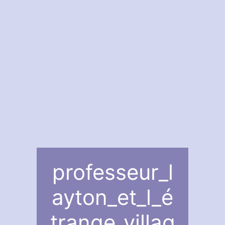
professeur_l
ayton_et_l_é
trange_villag