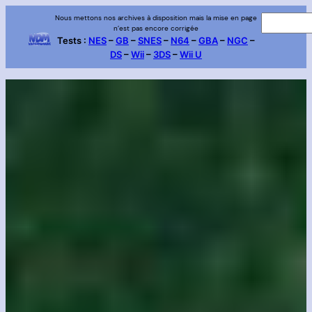
Aller
Nous mettons nos archives à disposition mais la mise en page
R
n’est pas encore corrigée
au
e
Tests :
NES
–
GB
–
SNES
–
N64
–
GBA
–
NGC
–
contenu
DS
–
Wii
–
3DS
–
Wii U
c
h
e
r
c
h
e
r