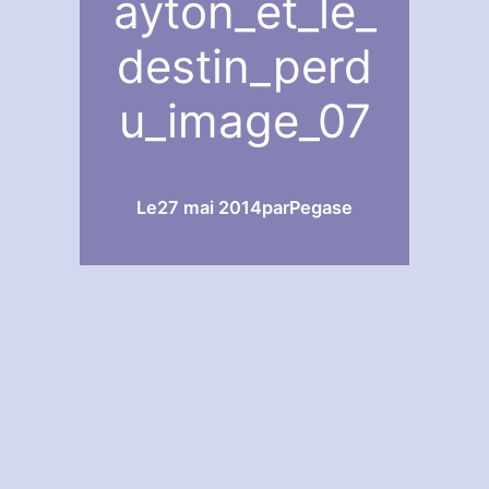
ayton_et_le_
destin_perd
u_image_07
Le
27 mai 2014
par
Pegase