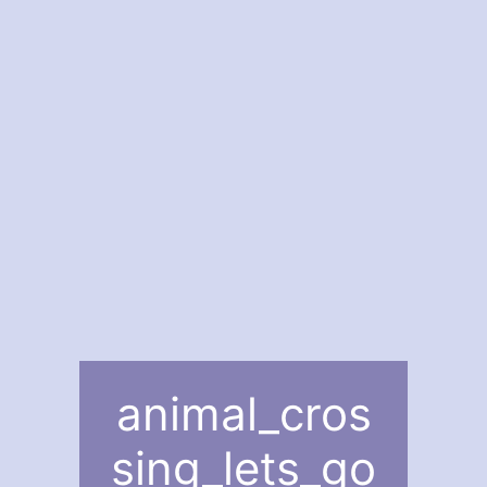
animal_cros
sing_lets_go