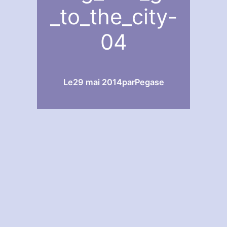
_to_the_city-
04
Le
29 mai 2014
par
Pegase