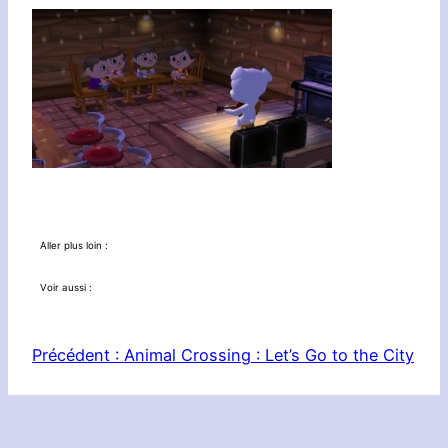
Aller plus loin :
Voir aussi :
Précédent :
Animal Crossing : Let’s Go to the City
Le Réseau :
Planète Zebes
|
Nintendotaku
|
3DS in Nantes
|