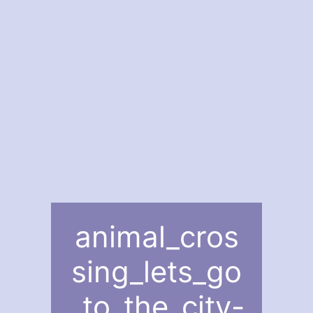
animal_cros
sing_lets_go
_to_the_city-