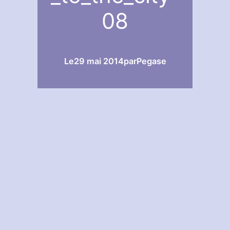
08
Le
29 mai 2014
par
Pegase