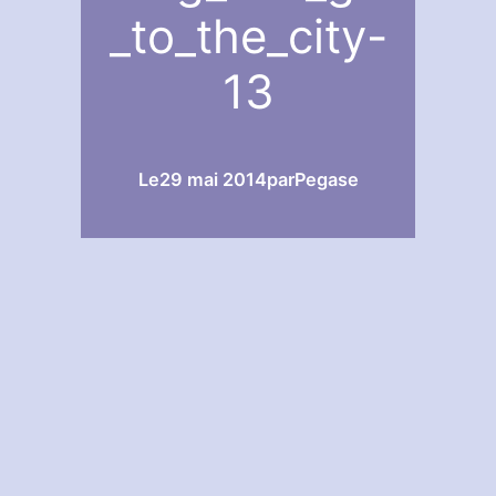
_to_the_city-
13
Le
29 mai 2014
par
Pegase