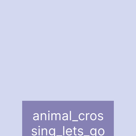
animal_cros
sing_lets_go