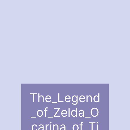
The_Legend
_of_Zelda_O
carina_of_Ti