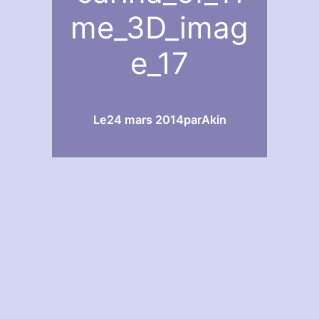
me_3D_imag
e_17
Le
24 mars 2014
par
Akin