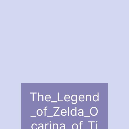
The_Legend
_of_Zelda_O
carina_of_Ti