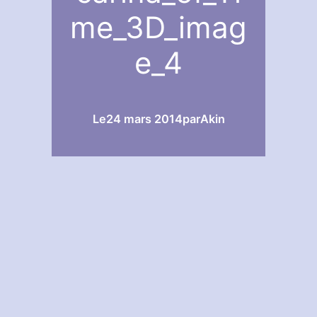
me_3D_imag
e_4
Le
24 mars 2014
par
Akin