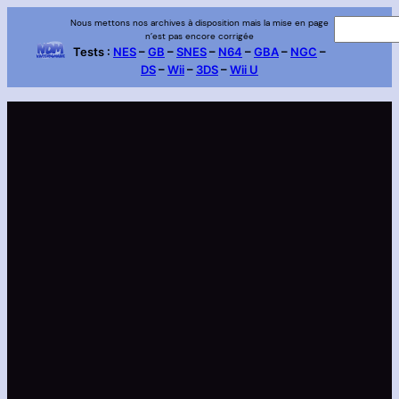
Aller
Nous mettons nos archives à disposition mais la mise en page
R
n’est pas encore corrigée
au
e
Tests :
NES
–
GB
–
SNES
–
N64
–
GBA
–
NGC
–
contenu
DS
–
Wii
–
3DS
–
Wii U
c
h
e
r
c
h
e
r