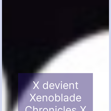
X devient
Xenoblade
Chronicles X