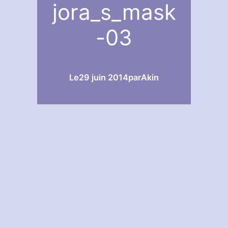
jora_s_mask
-03
Le
29 juin 2014
par
Akin