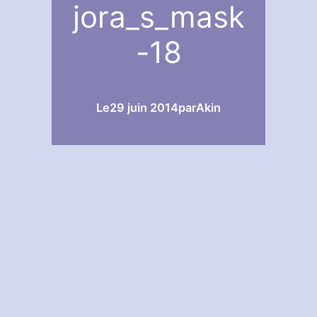
jora_s_mask
-18
Le
29 juin 2014
par
Akin