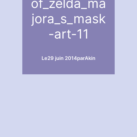
of_zelda_ma
jora_s_mask
-art-11
Le
29 juin 2014
par
Akin