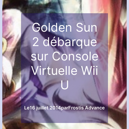
Golden Sun
2 débarque
sur Console
Virtuelle Wii
U
Le
16 juillet 2014
par
Frostis Advance