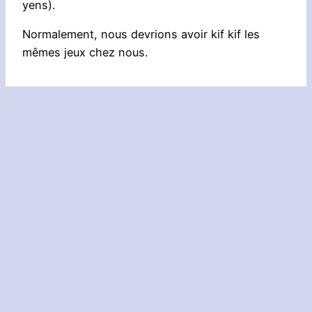
yens).
Normalement, nous devrions avoir kif kif les
mêmes jeux chez nous.
Aller
Golden Sun : L’Âge Perdu
, 
Kunio-kun no Dodge Ball Dayo Zenin Shûgo
plus
!
, 
Kuru Kuru Kururin
, 
Mario Vs. Donkey Kong
, 
Super Chinese
, 
Super
loin :
Mario Advance
Voir aussi :
Actualité
, 
Nouvelle
Précédent :
Super Smash Bros.
Suivant :
Project
for Wii U et 3DS : tous les
Zero 5 : une vidéo,
persos et stages dévoilés
des images et des
(3DS) en août
infos