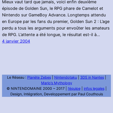
Mieux vaut tard que jamais, voici enfin deuxième
épisode de Golden Sun, le RPG phare de Camelot et
Nintendo sur GameBoy Advance. Longtemps attendu
en Europe par les fans du premier, Golden Sun 2 : L’age
perdu a tous les arguments pour envoûter les amateurs
de RPG. L’attente a été longue, le résultat est-il à…
4 janvier 2004
Le Réseau :
Planète Zebes
|
Nintendotaku
|
3DS in Nantes
|
Mario’s Mythology
© NINTENDOMAINE 2000 ~ 2017 |
l’équipe
|
infos legales
|
Design, Intégration, Developpement par Paul Couthouis