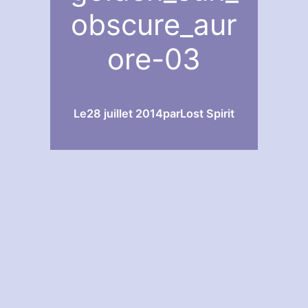
obscure_aur
ore-03
Le
28 juillet 2014
par
Lost Spirit