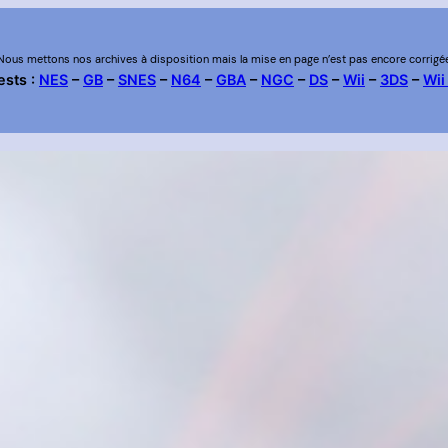
Nous mettons nos archives à disposition mais la mise en page n’est pas encore corrigé
ests :
NES
–
GB
–
SNES
–
N64
–
GBA
–
NGC
–
DS
–
Wii
–
3DS
–
Wii