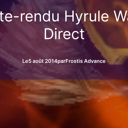
e-rendu Hyrule Wa
Direct
Le
5 août 2014
par
Frostis Advance