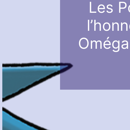
Les P
l’hon
Oméga 