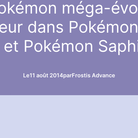
okémon méga-évo
neur dans Pokémon
et Pokémon Saphi
Le
11 août 2014
par
Frostis Advance