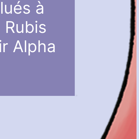
lués à
 Rubis
r Alpha