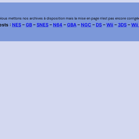
Nous mettons nos archives à disposition mais la mise en page n’est pas encore corrigé
ests :
NES
–
GB
–
SNES
–
N64
–
GBA
–
NGC
–
DS
–
Wii
–
3DS
–
Wii