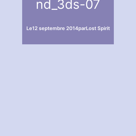
nd_3ds-07
Le
12 septembre 2014
par
Lost Spirit