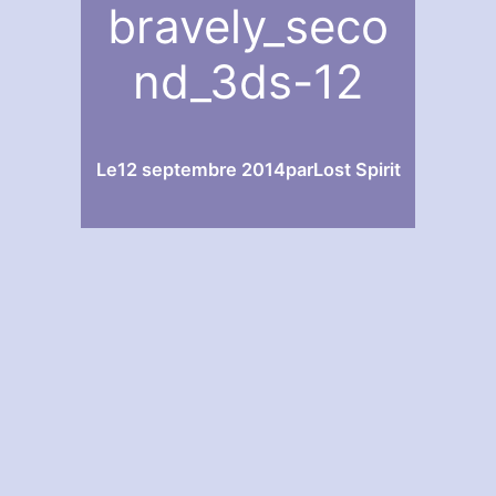
bravely_seco
nd_3ds-12
Le
12 septembre 2014
par
Lost Spirit