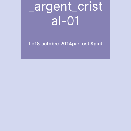
_argent_crist
al-01
Le
18 octobre 2014
par
Lost Spirit