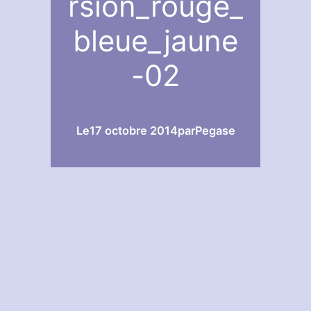
rsion_rouge_
bleue_jaune
-02
Le
17 octobre 2014
par
Pegase