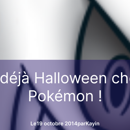
 déjà Halloween ch
Pokémon !
Le
19 octobre 2014
par
Kayin