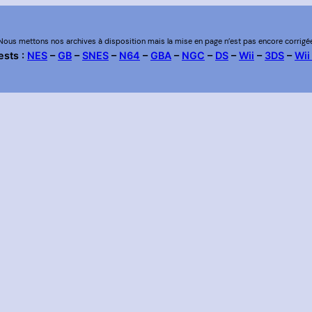
Nous mettons nos archives à disposition mais la mise en page n’est pas encore corrigé
ests :
NES
–
GB
–
SNES
–
N64
–
GBA
–
NGC
–
DS
–
Wii
–
3DS
–
Wii