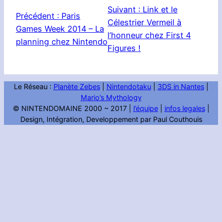
Suivant :
Link et le
Précédent :
Paris
Célestrier Vermeil à
Games Week 2014 – La
l’honneur chez First 4
planning chez Nintendo
Figures !
Le Réseau :
Planète Zebes
|
Nintendotaku
|
3DS in Nantes
|
Mario’s Mythology
© NINTENDOMAINE 2000 ~ 2017 |
l’équipe
|
infos legales
|
Design, Intégration, Developpement par Paul Couthouis