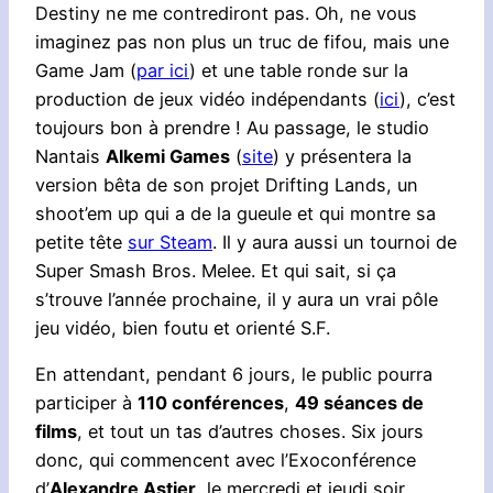
Destiny ne me contrediront pas. Oh, ne vous
imaginez pas non plus un truc de fifou, mais une
Game Jam (
par ici
) et une table ronde sur la
production de jeux vidéo indépendants (
ici
), c’est
toujours bon à prendre ! Au passage, le studio
Nantais
Alkemi Games
(
site
) y présentera la
version bêta de son projet Drifting Lands, un
shoot’em up qui a de la gueule et qui montre sa
petite tête
sur Steam
. Il y aura aussi un tournoi de
Super Smash Bros. Melee. Et qui sait, si ça
s’trouve l’année prochaine, il y aura un vrai pôle
jeu vidéo, bien foutu et orienté S.F.
En attendant, pendant 6 jours, le public pourra
participer à
110 conférences
,
49 séances de
films
, et tout un tas d’autres choses. Six jours
donc, qui commencent avec l’Exoconférence
d’
Alexandre Astier
, le mercredi et jeudi soir.