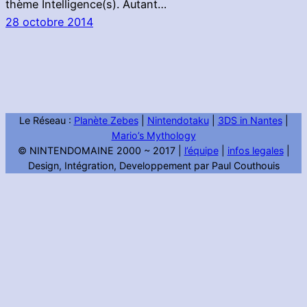
thème Intelligence(s). Autant…
28 octobre 2014
Le Réseau :
Planète Zebes
|
Nintendotaku
|
3DS in Nantes
|
Mario’s Mythology
© NINTENDOMAINE 2000 ~ 2017 |
l’équipe
|
infos legales
|
Design, Intégration, Developpement par Paul Couthouis