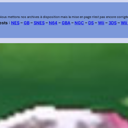
Nous mettons nos archives à disposition mais la mise en page n’est pas encore corrigé
ests :
NES
–
GB
–
SNES
–
N64
–
GBA
–
NGC
–
DS
–
Wii
–
3DS
–
Wii