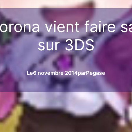
Rorona vient faire 
sur 3DS
Le
6 novembre 2014
par
Pegase