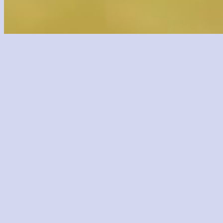
Dans l’enthousiasme causé par l’annonce, enfin,
annonce pourtant intéressante qui a été faite su
Cette annonce, c’est celle d’
Atelier Rorona
sur 3