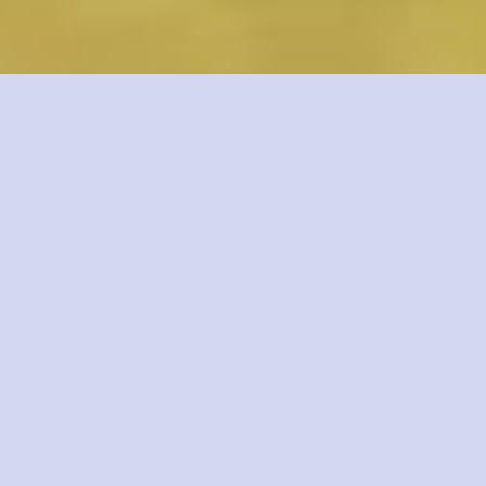
 du remake de The Legend of Zelda : Majora’s Mask su
r la version nipponaise du Nintendo Direct d’hier.
DS, avec peu de précisions hormis ces images, qui m