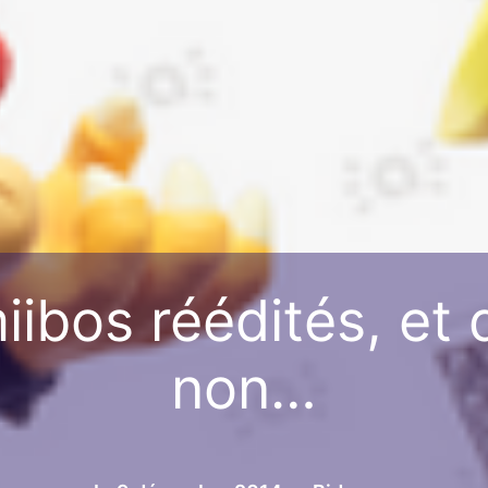
ibos réédités, et 
non…