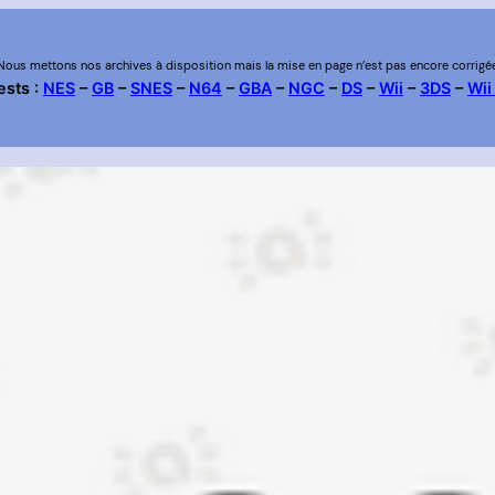
Nous mettons nos archives à disposition mais la mise en page n’est pas encore corrigé
ests :
NES
–
GB
–
SNES
–
N64
–
GBA
–
NGC
–
DS
–
Wii
–
3DS
–
Wii