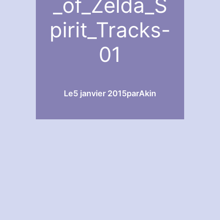
_of_Zelda_S
pirit_Tracks-
01
Le
5 janvier 2015
par
Akin