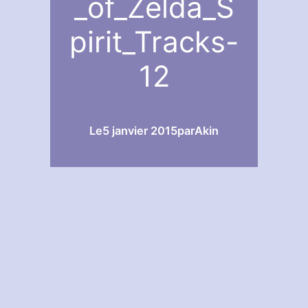
_of_Zelda_S
pirit_Tracks-
12
Le
5 janvier 2015
par
Akin