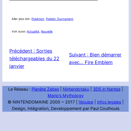
Aller plus loin :
Pokémon
, 
Pokkén Tournament
Voir aussi :
Actualité
, 
Nouvelle
Précédent :
Sorties
Suivant :
Bien démarrer
téléchargeables du 22
avec… Fire Emblem
janvier
Le Réseau :
Planète Zebes
|
Nintendotaku
|
3DS in Nantes
|
Mario’s Mythology
© NINTENDOMAINE 2000 ~ 2017 |
l’équipe
|
infos legales
|
Design, Intégration, Developpement par Paul Couthouis