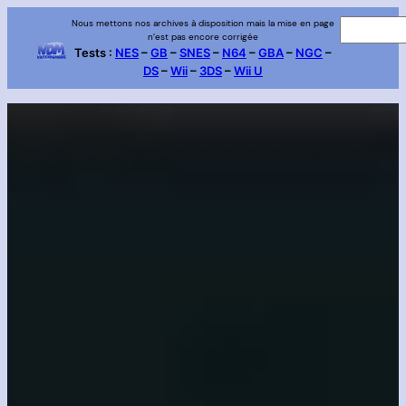
Aller
Nous mettons nos archives à disposition mais la mise en page
R
n’est pas encore corrigée
au
e
Tests :
NES
–
GB
–
SNES
–
N64
–
GBA
–
NGC
–
contenu
DS
–
Wii
–
3DS
–
Wii U
c
h
e
r
c
h
e
r