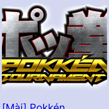
[Màj] Pokkén