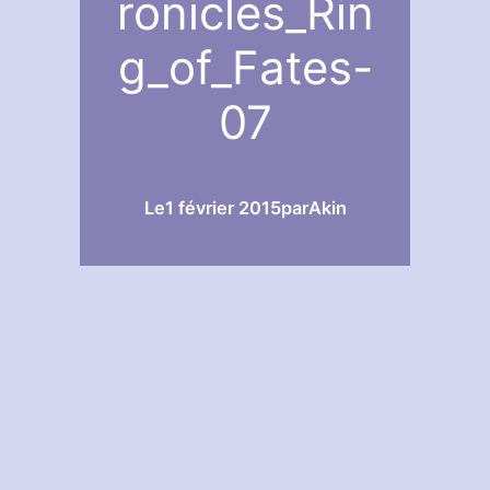
ronicles_Rin
g_of_Fates-
07
Le
1 février 2015
par
Akin