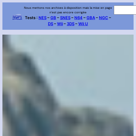
Aller
Nous mettons nos archives à disposition mais la mise en page
R
n’est pas encore corrigée
au
e
Tests :
NES
–
GB
–
SNES
–
N64
–
GBA
–
NGC
–
contenu
DS
–
Wii
–
3DS
–
Wii U
c
h
e
r
c
h
e
r