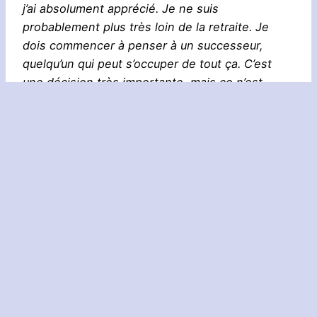
j’ai absolument apprécié. Je ne suis
probablement plus très loin de la retraite. Je
dois commencer à penser à un successeur,
quelqu’un qui peut s’occuper de tout ça. C’est
une décision très importante, mais ce n’est
qu’une des choses qui me traînent dans la tête
dans une journée de travail habituelle. »
On peut donc se dire que ce successeur est déjà
un peu présent dans les couloirs, ou occupe déjà
un poste important, notamment dans le prochain
The Legend of Zelda à sortir sur Wii U. On ouvre
les paris ? Moi je dis… Hiromasa Shikata.
Aller plus
Eiji Aonuma
, 
La série The Legend of Zelda
, 
The Legend of Zelda :
loin :
Majora’s Mask 3D