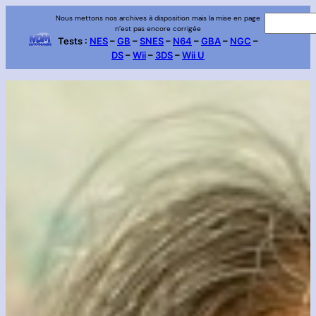
Aller
Nous mettons nos archives à disposition mais la mise en page
R
n’est pas encore corrigée
au
e
Tests :
NES
–
GB
–
SNES
–
N64
–
GBA
–
NGC
–
contenu
DS
–
Wii
–
3DS
–
Wii U
c
h
e
r
c
h
e
r