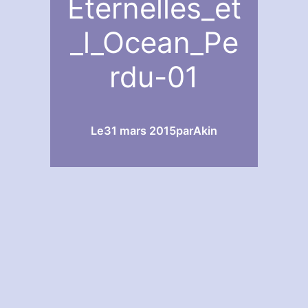
Eternelles_et
_l_Ocean_Pe
rdu-01
Le
31 mars 2015
par
Akin