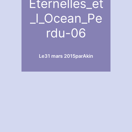
Eternelles_et
_l_Ocean_Pe
rdu-06
Le
31 mars 2015
par
Akin