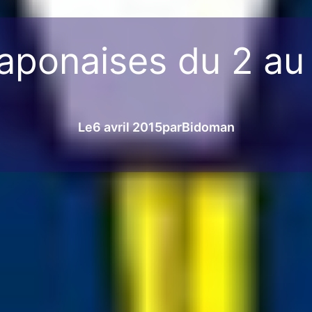
japonaises du 2 au
Le
6 avril 2015
par
Bidoman