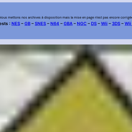
Nous mettons nos archives à disposition mais la mise en page n’est pas encore corrigé
ests :
NES
–
GB
–
SNES
–
N64
–
GBA
–
NGC
–
DS
–
Wii
–
3DS
–
Wii