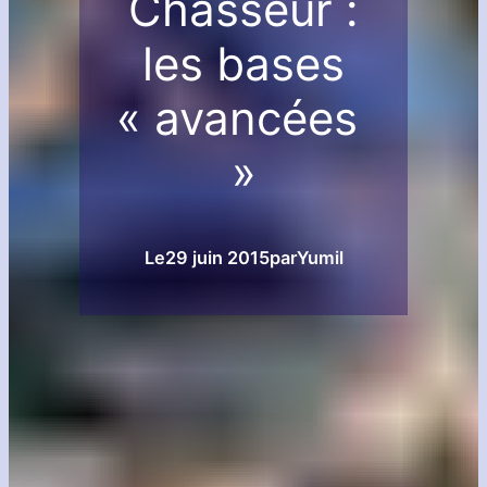
Chasseur :
les bases
« avancées
»
Le
29 juin 2015
par
Yumil