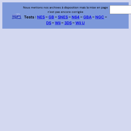
Aller
Nous mettons nos archives à disposition mais la mise en page
R
n’est pas encore corrigée
au
e
Tests :
NES
–
GB
–
SNES
–
N64
–
GBA
–
NGC
–
contenu
DS
–
Wii
–
3DS
–
Wii U
c
h
e
r
c
h
e
r