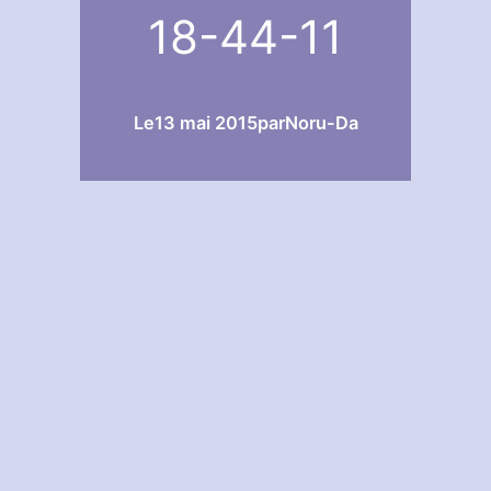
18-44-11
Le
13 mai 2015
par
Noru-Da