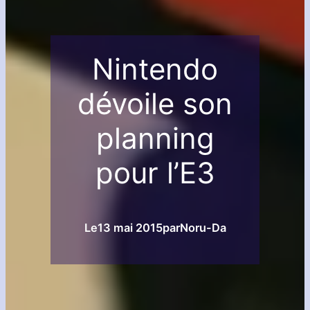
Nintendo
dévoile son
planning
pour l’E3
Le
13 mai 2015
par
Noru-Da