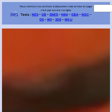
Aller
Nous mettons nos archives à disposition mais la mise en page
R
n’est pas encore corrigée
au
e
Tests :
NES
–
GB
–
SNES
–
N64
–
GBA
–
NGC
–
contenu
DS
–
Wii
–
3DS
–
Wii U
c
h
e
r
c
h
e
r