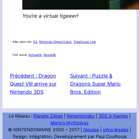
You’re a virtual tigeeer!
Aller plus loin :
E3
, 
Nintendo Digital Event
, 
Treehouse Live
Voir aussi :
Actualité
, 
Nouvelle
Précédent :
Dragon
Suivant :
Puzzle &
Quest VIII arrive sur
Dragons Super Mario
Nintendo 3DS
Bros. Edition
Le Réseau :
Planète Zebes
|
Nintendotaku
|
3DS in Nantes
|
Mario’s Mythology
© NINTENDOMAINE 2000 ~ 2017 |
l’équipe
|
infos legales
|
Design, Intégration, Developpement par Paul Couthouis