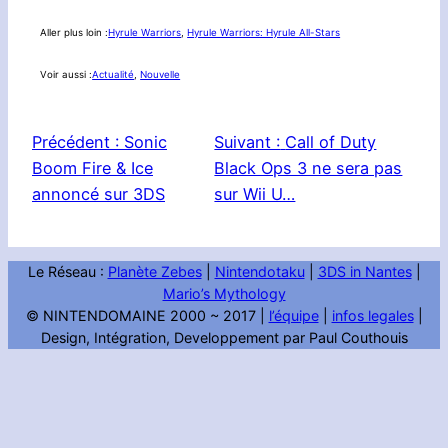
Aller plus loin :
Hyrule Warriors
, 
Hyrule Warriors: Hyrule All-Stars
Voir aussi :
Actualité
, 
Nouvelle
Précédent :
Sonic
Suivant :
Call of Duty
Boom Fire & Ice
Black Ops 3 ne sera pas
annoncé sur 3DS
sur Wii U…
Le Réseau :
Planète Zebes
|
Nintendotaku
|
3DS in Nantes
|
Mario’s Mythology
© NINTENDOMAINE 2000 ~ 2017 |
l’équipe
|
infos legales
|
Design, Intégration, Developpement par Paul Couthouis