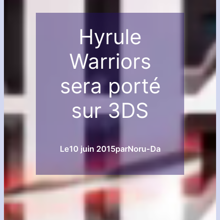
Hyrule
Warriors
sera porté
sur 3DS
Le
10 juin 2015
par
Noru-Da