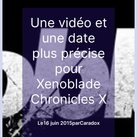
Une vidéo et
une date
plus précise
pour
Xenoblade
Chronicles X
Le
16 juin 2015
par
Caradox