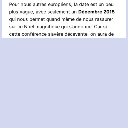
Pour nous autres européens, la date est un peu
plus vague, avec seulement un
Décembre 2015
qui nous permet quand même de nous rassurer
sur ce Noël magnifique qui s’annonce. Car si
cette conférence s’avère décevante, on aura de
quoi faire pour cette fin d’année !
Aller plus loin :
E3 2015
, 
Xenoblade Chronicles X
Voir aussi :
Actualité
, 
Nouvelle
Précédent :
Résumé des
Suivant :
Star Fox
annonces du Nintendo
Zero en un trailer et
Digital Event 2015
quelques infos