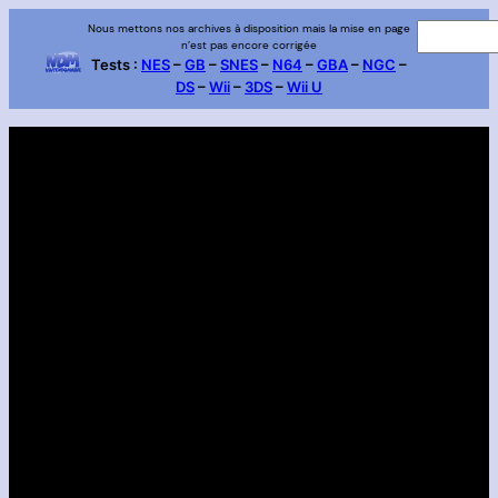
Aller
Nous mettons nos archives à disposition mais la mise en page
R
n’est pas encore corrigée
au
e
Tests :
NES
–
GB
–
SNES
–
N64
–
GBA
–
NGC
–
contenu
DS
–
Wii
–
3DS
–
Wii U
c
h
e
r
c
h
e
r